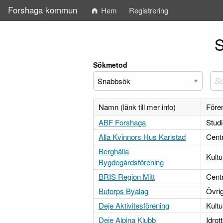
Forshaga kommun
Hem
Registrering
S
Sökmetod
Namn (länk till mer info)
Före
ABF Forshaga
Stud
Alla Kvinnors Hus Karlstad
Cent
Berghälla
Kultu
Bygdegårdsförening
BRIS Region Mitt
Cent
Butorps Byalag
Övrig
Deje Aktivitesförening
Kultu
Deje Alpina Klubb
Idrot