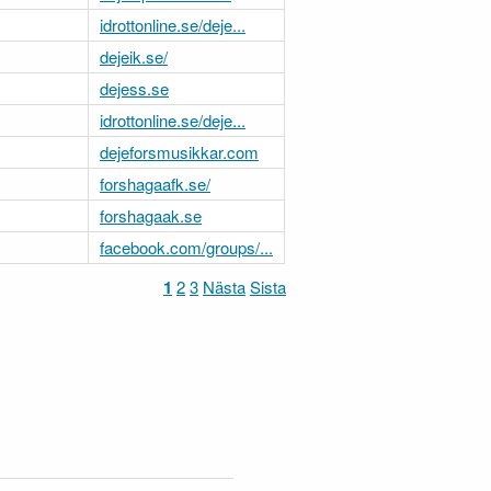
idrottonline.se/deje...
dejeik.se/
dejess.se
idrottonline.se/deje...
dejeforsmusikkar.com
forshagaafk.se/
forshagaak.se
facebook.com/groups/...
1
2
3
Nästa
Sista