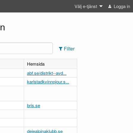
Välj e-tjänst
Logga in
un
Filter
Hemsida
abf.se/distrikt--avd...
karlstadkvinnojour.s...
bris.se
dejealpinaklubb.se