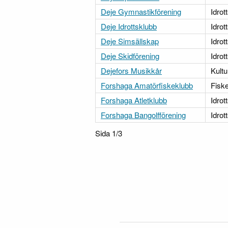
Deje Gymnastikförening
Idrot
Deje Idrottsklubb
Idrot
Deje Simsällskap
Idrot
Deje Skidförening
Idrot
Dejefors Musikkår
Kultu
Forshaga Amatörfiskeklubb
Fisk
Forshaga Atletklubb
Idrot
Forshaga Bangolfförening
Idrot
Sida 1/3