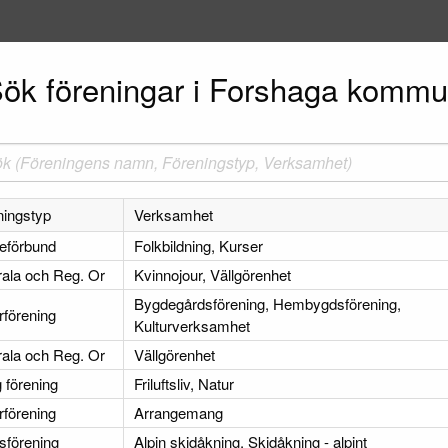
ök föreningar i Forshaga komm
ningstyp
Verksamhet
ieförbund
Folkbildning, Kurser
rala och Reg. Or
Kvinnojour, Vällgörenhet
Bygdegårdsförening, Hembygdsförening,
rförening
Kulturverksamhet
rala och Reg. Or
Vällgörenhet
 förening
Friluftsliv, Natur
rförening
Arrangemang
tsförening
Alpin skidåkning, Skidåkning - alpint