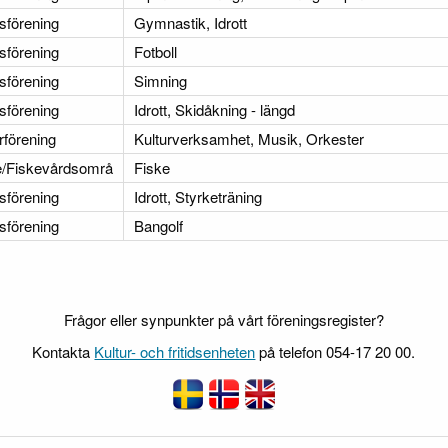
tsförening
Gymnastik, Idrott
tsförening
Fotboll
tsförening
Simning
tsförening
Idrott, Skidåkning - längd
rförening
Kulturverksamhet, Musik, Orkester
e/Fiskevårdsområ
Fiske
tsförening
Idrott, Styrketräning
tsförening
Bangolf
Frågor eller synpunkter på vårt föreningsregister?
Kontakta
Kultur- och fritidsenheten
på telefon 054-17 20 00.